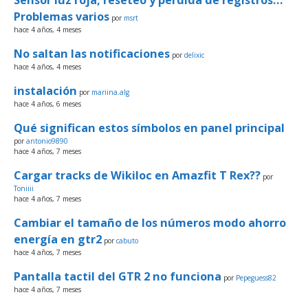
Sensor luz roja, reseteo y pérdida de registros…
Problemas varios
por
msrt
hace 4 años, 4 meses
No saltan las notificaciones
por
delixic
hace 4 años, 4 meses
instalación
por
mariina.alg
hace 4 años, 6 meses
Qué significan estos símbolos en panel principal
por
antonio9890
hace 4 años, 7 meses
Cargar tracks de Wikiloc en Amazfit T Rex??
por
Toniiii
hace 4 años, 7 meses
Cambiar el tamaño de los números modo ahorro
energía en gtr2
por
cabuto
hace 4 años, 7 meses
Pantalla tactil del GTR 2 no funciona
por
Pepeguess82
hace 4 años, 7 meses