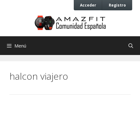
Saltar
Saltar
Acceder
Registro
al
al
contenido
contenido
Menú
halcon viajero