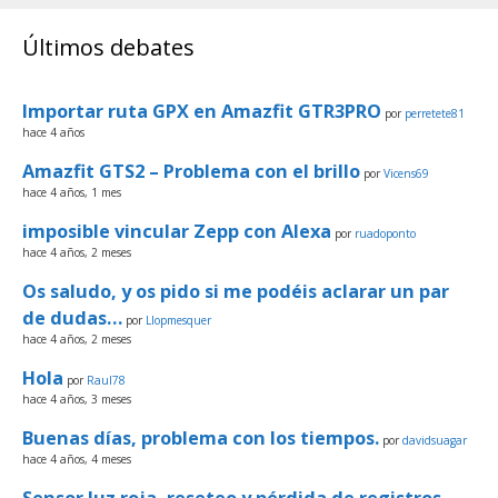
Últimos debates
Importar ruta GPX en Amazfit GTR3PRO
por
perretete81
hace 4 años
Amazfit GTS2 – Problema con el brillo
por
Vicens69
hace 4 años, 1 mes
imposible vincular Zepp con Alexa
por
ruadoponto
hace 4 años, 2 meses
Os saludo, y os pido si me podéis aclarar un par
de dudas…
por
Llopmesquer
hace 4 años, 2 meses
Hola
por
Raul78
hace 4 años, 3 meses
Buenas días, problema con los tiempos.
por
davidsuagar
hace 4 años, 4 meses