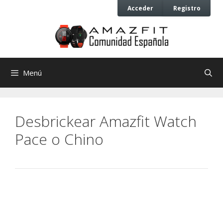
Saltar
Saltar
Acceder
Registro
al
al
contenido
contenido
Menú
Desbrickear Amazfit Watch
Pace o Chino