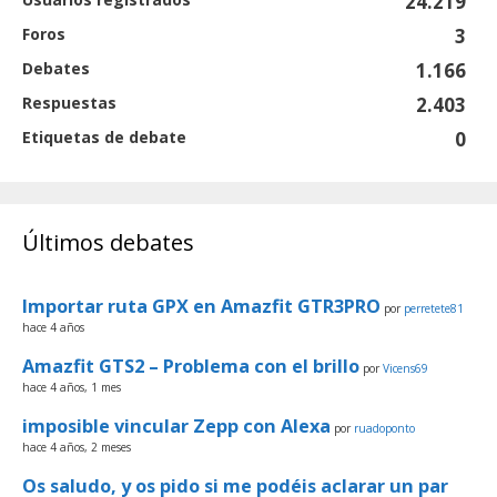
24.219
Foros
3
Debates
1.166
Respuestas
2.403
Etiquetas de debate
0
Últimos debates
Importar ruta GPX en Amazfit GTR3PRO
por
perretete81
hace 4 años
Amazfit GTS2 – Problema con el brillo
por
Vicens69
hace 4 años, 1 mes
imposible vincular Zepp con Alexa
por
ruadoponto
hace 4 años, 2 meses
Os saludo, y os pido si me podéis aclarar un par