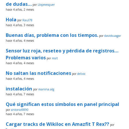
de dudas…
por
Llopmesquer
hace 4 años, 2 meses
Hola
por
Raul78
hace 4 años, 3 meses
Buenas días, problema con los tiempos.
por
davidsuagar
hace 4 años, 4 meses
Sensor luz roja, reseteo y pérdida de registros…
Problemas varios
por
msrt
hace 4 años, 4 meses
No saltan las notificaciones
por
delixic
hace 4 años, 4 meses
instalación
por
mariina.alg
hace 4 años, 7 meses
Qué significan estos símbolos en panel principal
por
antonio9890
hace 4 años, 7 meses
Cargar tracks de Wikiloc en Amazfit T Rex??
por