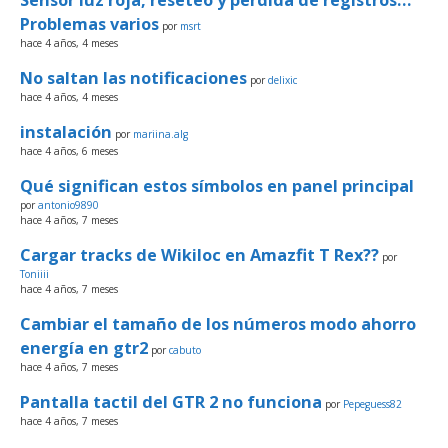
Problemas varios
por
msrt
hace 4 años, 4 meses
No saltan las notificaciones
por
delixic
hace 4 años, 4 meses
instalación
por
mariina.alg
hace 4 años, 6 meses
Qué significan estos símbolos en panel principal
por
antonio9890
hace 4 años, 7 meses
Cargar tracks de Wikiloc en Amazfit T Rex??
por
Toniiii
hace 4 años, 7 meses
Cambiar el tamaño de los números modo ahorro
energía en gtr2
por
cabuto
hace 4 años, 7 meses
Pantalla tactil del GTR 2 no funciona
por
Pepeguess82
hace 4 años, 7 meses