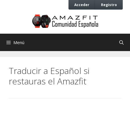
Saltar
Saltar
Acceder
Registro
al
al
contenido
contenido
Menú
Traducir a Español si
restauras el Amazfit