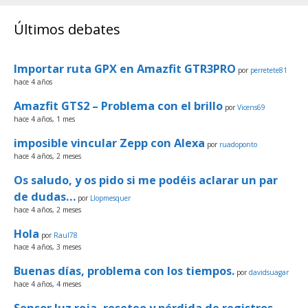
Últimos debates
Importar ruta GPX en Amazfit GTR3PRO
por
perretete81
hace 4 años
Amazfit GTS2 – Problema con el brillo
por
Vicens69
hace 4 años, 1 mes
imposible vincular Zepp con Alexa
por
ruadoponto
hace 4 años, 2 meses
Os saludo, y os pido si me podéis aclarar un par
de dudas…
por
Llopmesquer
hace 4 años, 2 meses
Hola
por
Raul78
hace 4 años, 3 meses
Buenas días, problema con los tiempos.
por
davidsuagar
hace 4 años, 4 meses
Sensor luz roja, reseteo y pérdida de registros…