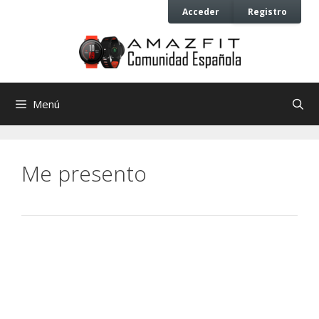
Saltar
Saltar
Acceder
Registro
al
al
contenido
contenido
Menú
Me presento