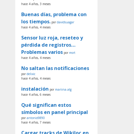
hace 4 años, 3 meses
Buenas días, problema con
los tiempos.
por
davidsuagar
hace 4 años, 4 meses
Sensor luz roja, reseteo y
pérdida de registros…
Problemas varios
por
msrt
hace 4 años, 4 meses
No saltan las notificaciones
por
delixic
hace 4 años, 4 meses
instalación
por
mariina.alg
hace 4 años, 6 meses
Qué significan estos
símbolos en panel principal
por
antonio9890
hace 4 años, 7 meses
Cargar tracks de Wikiloc en