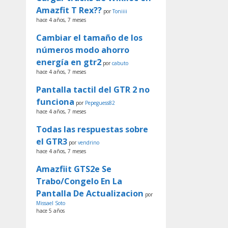
Amazfit T Rex??
por
Toniiii
hace 4 años, 7 meses
Cambiar el tamaño de los
números modo ahorro
energía en gtr2
por
cabuto
hace 4 años, 7 meses
Pantalla tactil del GTR 2 no
funciona
por
Pepeguess82
hace 4 años, 7 meses
Todas las respuestas sobre
el GTR3
por
vendrino
hace 4 años, 7 meses
Amazfiit GTS2e Se
Trabo/Congelo En La
Pantalla De Actualizacion
por
Missael Soto
hace 5 años