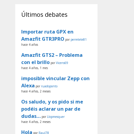
Últimos debates
Importar ruta GPX en
Amazfit GTR3PRO
por
perretete81
hace 4 años
Amazfit GTS2 – Problema
con el brillo
por
Vicens69
hace 4 años, 1 mes
imposible vincular Zepp con
Alexa
por
ruadoponto
hace 4 años, 2 meses
Os saludo, y os pido si me
podéis aclarar un par de
dudas…
por
Llopmesquer
hace 4 años, 2 meses
Hola
por
Raul78