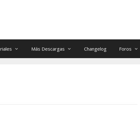
riales
Más Descargas
Changelog
Foros