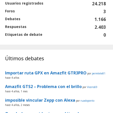
Usuarios registrados
24.218
Foros
3
Debates
1.166
Respuestas
2.403
Etiquetas de debate
0
Últimos debates
Importar ruta GPX en Amazfit GTR3PRO
por
perretete81
hace 4 años
Amazfit GTS2 – Problema con el brillo
por
Vicens69
hace 4 años, 1 mes
imposible vincular Zepp con Alexa
por
ruadoponto
hace 4 años, 2 meses