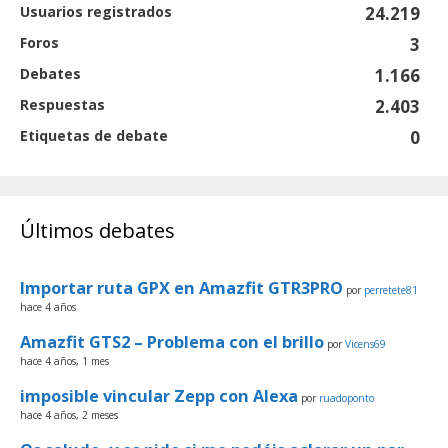
Usuarios registrados
24.219
Foros
3
Debates
1.166
Respuestas
2.403
Etiquetas de debate
0
Últimos debates
Importar ruta GPX en Amazfit GTR3PRO
por
perretete81
hace 4 años
Amazfit GTS2 – Problema con el brillo
por
Vicens69
hace 4 años, 1 mes
imposible vincular Zepp con Alexa
por
ruadoponto
hace 4 años, 2 meses