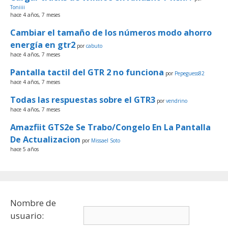
Toniiii
hace 4 años, 7 meses
Cambiar el tamaño de los números modo ahorro
energía en gtr2
por
cabuto
hace 4 años, 7 meses
Pantalla tactil del GTR 2 no funciona
por
Pepeguess82
hace 4 años, 7 meses
Todas las respuestas sobre el GTR3
por
vendrino
hace 4 años, 7 meses
Amazfiit GTS2e Se Trabo/Congelo En La Pantalla
De Actualizacion
por
Missael Soto
hace 5 años
Nombre de
usuario: