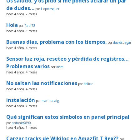
Os saludo, y os pido si me podéis aclarar un par
de dudas…
por
Llopmesquer
hace 4 años, 2 meses
Hola
por
Raul78
hace 4 años, 3 meses
Buenas días, problema con los tiempos.
por
davidsuagar
hace 4 años, 4 meses
Sensor luz roja, reseteo y pérdida de registros…
Problemas varios
por
msrt
hace 4 años, 4 meses
No saltan las notificaciones
por
delixic
hace 4 años, 4 meses
instalación
por
mariina.alg
hace 4 años, 7 meses
Qué significan estos símbolos en panel principal
por
antonio9890
hace 4 años, 7 meses
Cargar tracks de Wikiloc en Amazfit T Rex??
por