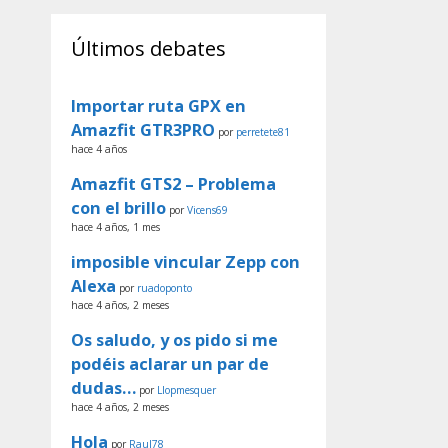
Últimos debates
Importar ruta GPX en
Amazfit GTR3PRO
por
perretete81
hace 4 años
Amazfit GTS2 – Problema
con el brillo
por
Vicens69
hace 4 años, 1 mes
imposible vincular Zepp con
Alexa
por
ruadoponto
hace 4 años, 2 meses
Os saludo, y os pido si me
podéis aclarar un par de
dudas…
por
Llopmesquer
hace 4 años, 2 meses
Hola
por
Raul78