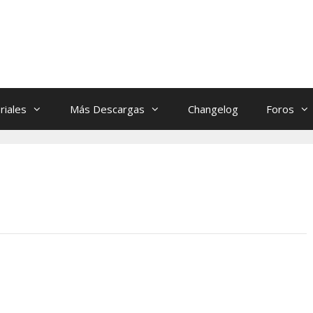
riales
Más Descargas
Changelog
Foros