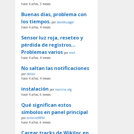
hace 4 años, 3 meses
Buenas días, problema con
los tiempos.
por
davidsuagar
hace 4 años, 4 meses
Sensor luz roja, reseteo y
pérdida de registros…
Problemas varios
por
msrt
hace 4 años, 4 meses
No saltan las notificaciones
por
delixic
hace 4 años, 4 meses
instalación
por
mariina.alg
hace 4 años, 6 meses
Qué significan estos
símbolos en panel principal
por
antonio9890
hace 4 años, 6 meses
Cargar tracks de Wikiloc en