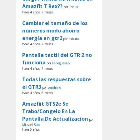
Amazfit T Rex??
por
Toniiii
hace 4 años, 7 meses
Cambiar el tamaño de los
números modo ahorro
energía en gtr2
por
cabuto
hace 4 años, 7 meses
Pantalla tactil del GTR 2 no
funciona
por
Pepeguess82
hace 4 años, 7 meses
Todas las respuestas sobre
el GTR3
por
vendrino
hace 4 años, 6 meses
Amazfiit GTS2e Se
Trabo/Congelo En La
Pantalla De Actualizacion
por
Missael Soto
hace 5 años