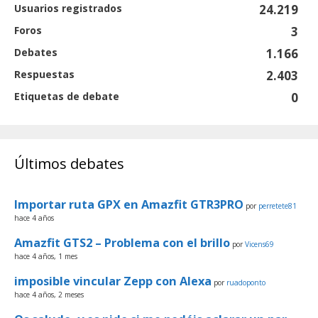
Usuarios registrados
24.219
Foros
3
Debates
1.166
Respuestas
2.403
Etiquetas de debate
0
Últimos debates
Importar ruta GPX en Amazfit GTR3PRO
por
perretete81
hace 4 años
Amazfit GTS2 – Problema con el brillo
por
Vicens69
hace 4 años, 1 mes
imposible vincular Zepp con Alexa
por
ruadoponto
hace 4 años, 2 meses