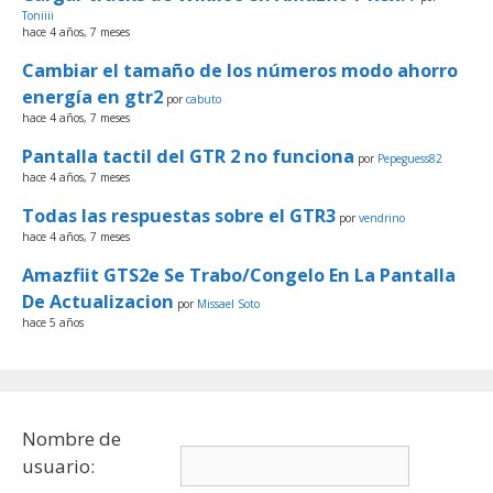
Toniiii
hace 4 años, 7 meses
Cambiar el tamaño de los números modo ahorro
energía en gtr2
por
cabuto
hace 4 años, 7 meses
Pantalla tactil del GTR 2 no funciona
por
Pepeguess82
hace 4 años, 7 meses
Todas las respuestas sobre el GTR3
por
vendrino
hace 4 años, 7 meses
Amazfiit GTS2e Se Trabo/Congelo En La Pantalla
De Actualizacion
por
Missael Soto
hace 5 años
Nombre de
usuario: