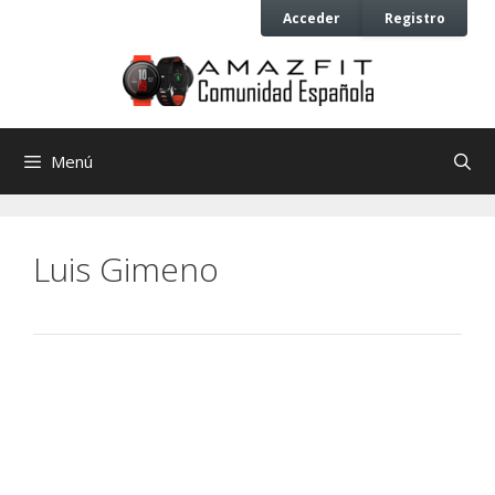
Saltar
Saltar
Acceder
Registro
al
al
contenido
contenido
Menú
Luis Gimeno