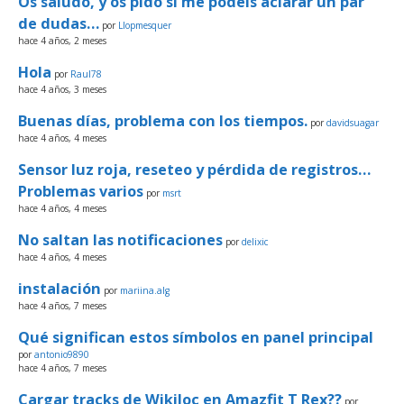
Os saludo, y os pido si me podéis aclarar un par
de dudas…
por
Llopmesquer
hace 4 años, 2 meses
Hola
por
Raul78
hace 4 años, 3 meses
Buenas días, problema con los tiempos.
por
davidsuagar
hace 4 años, 4 meses
Sensor luz roja, reseteo y pérdida de registros…
Problemas varios
por
msrt
hace 4 años, 4 meses
No saltan las notificaciones
por
delixic
hace 4 años, 4 meses
instalación
por
mariina.alg
hace 4 años, 7 meses
Qué significan estos símbolos en panel principal
por
antonio9890
hace 4 años, 7 meses
Cargar tracks de Wikiloc en Amazfit T Rex??
por