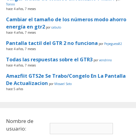
Toniiii
hace 4 años, 7 meses
Cambiar el tamaño de los números modo ahorro
energía en gtr2
por
cabuto
hace 4 años, 7 meses
Pantalla tactil del GTR 2 no funciona
por
Pepeguess82
hace 4 años, 7 meses
Todas las respuestas sobre el GTR3
por
vendrino
hace 4 años, 7 meses
Amazfiit GTS2e Se Trabo/Congelo En La Pantalla
De Actualizacion
por
Missael Soto
hace 5 años
Nombre de
usuario: