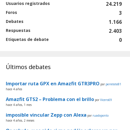
Usuarios registrados
24.219
Foros
3
Debates
1.166
Respuestas
2.403
Etiquetas de debate
0
Últimos debates
Importar ruta GPX en Amazfit GTR3PRO
por
perretete81
hace 4 años
Amazfit GTS2 – Problema con el brillo
por
Vicens69
hace 4 años, 1 mes
imposible vincular Zepp con Alexa
por
ruadoponto
hace 4 años, 2 meses