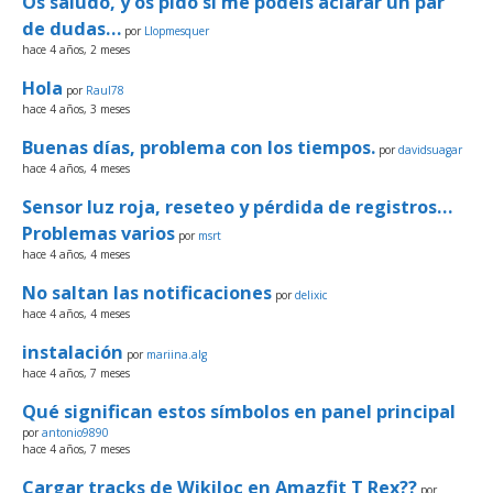
Os saludo, y os pido si me podéis aclarar un par
de dudas…
por
Llopmesquer
hace 4 años, 2 meses
Hola
por
Raul78
hace 4 años, 3 meses
Buenas días, problema con los tiempos.
por
davidsuagar
hace 4 años, 4 meses
Sensor luz roja, reseteo y pérdida de registros…
Problemas varios
por
msrt
hace 4 años, 4 meses
No saltan las notificaciones
por
delixic
hace 4 años, 4 meses
instalación
por
mariina.alg
hace 4 años, 7 meses
Qué significan estos símbolos en panel principal
por
antonio9890
hace 4 años, 7 meses
Cargar tracks de Wikiloc en Amazfit T Rex??
por