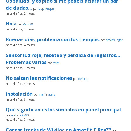
Os saludo, y os pido si me podéis aclarar un par
de dudas…
por
Llopmesquer
hace 4 años, 2 meses
Hola
por
Raul78
hace 4 años, 3 meses
Buenas días, problema con los tiempos.
por
davidsuagar
hace 4 años, 4 meses
Sensor luz roja, reseteo y pérdida de registros…
Problemas varios
por
msrt
hace 4 años, 4 meses
No saltan las notificaciones
por
delixic
hace 4 años, 4 meses
instalación
por
mariina.alg
hace 4 años, 6 meses
Qué significan estos símbolos en panel principal
por
antonio9890
hace 4 años, 7 meses
Cargar tracks de Wikiloc en Amazfit T Rex??
por