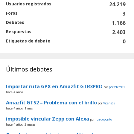
Usuarios registrados
24.219
Foros
3
Debates
1.166
Respuestas
2.403
Etiquetas de debate
0
Últimos debates
Importar ruta GPX en Amazfit GTR3PRO
por
perretete81
hace 4 años
Amazfit GTS2 – Problema con el brillo
por
Vicens69
hace 4 años, 1 mes
imposible vincular Zepp con Alexa
por
ruadoponto
hace 4 años, 2 meses