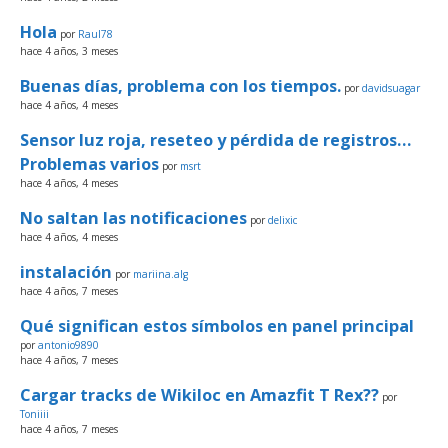
Hola
por
Raul78
hace 4 años, 3 meses
Buenas días, problema con los tiempos.
por
davidsuagar
hace 4 años, 4 meses
Sensor luz roja, reseteo y pérdida de registros…
Problemas varios
por
msrt
hace 4 años, 4 meses
No saltan las notificaciones
por
delixic
hace 4 años, 4 meses
instalación
por
mariina.alg
hace 4 años, 7 meses
Qué significan estos símbolos en panel principal
por
antonio9890
hace 4 años, 7 meses
Cargar tracks de Wikiloc en Amazfit T Rex??
por
Toniiii
hace 4 años, 7 meses