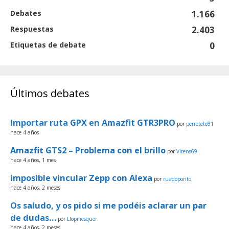
Debates
1.166
Respuestas
2.403
Etiquetas de debate
0
Últimos debates
Importar ruta GPX en Amazfit GTR3PRO
por
perretete81
hace 4 años
Amazfit GTS2 – Problema con el brillo
por
Vicens69
hace 4 años, 1 mes
imposible vincular Zepp con Alexa
por
ruadoponto
hace 4 años, 2 meses
Os saludo, y os pido si me podéis aclarar un par
de dudas…
por
Llopmesquer
hace 4 años, 2 meses