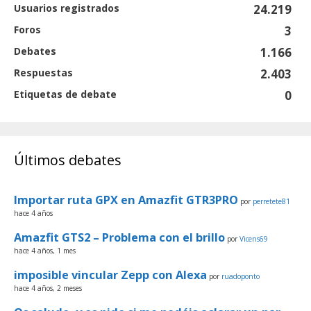
Usuarios registrados
24.219
Foros
3
Debates
1.166
Respuestas
2.403
Etiquetas de debate
0
Últimos debates
Importar ruta GPX en Amazfit GTR3PRO
por
perretete81
hace 4 años
Amazfit GTS2 – Problema con el brillo
por
Vicens69
hace 4 años, 1 mes
imposible vincular Zepp con Alexa
por
ruadoponto
hace 4 años, 2 meses