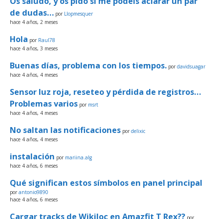
Os saludo, y os pido si me podéis aclarar un par
de dudas…
por
Llopmesquer
hace 4 años, 2 meses
Hola
por
Raul78
hace 4 años, 3 meses
Buenas días, problema con los tiempos.
por
davidsuagar
hace 4 años, 4 meses
Sensor luz roja, reseteo y pérdida de registros…
Problemas varios
por
msrt
hace 4 años, 4 meses
No saltan las notificaciones
por
delixic
hace 4 años, 4 meses
instalación
por
mariina.alg
hace 4 años, 6 meses
Qué significan estos símbolos en panel principal
por
antonio9890
hace 4 años, 6 meses
Cargar tracks de Wikiloc en Amazfit T Rex??
por