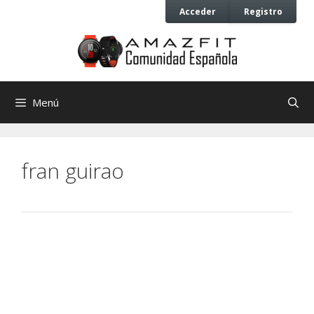
Saltar
Saltar
Acceder
Registro
al
al
contenido
contenido
Menú
fran guirao