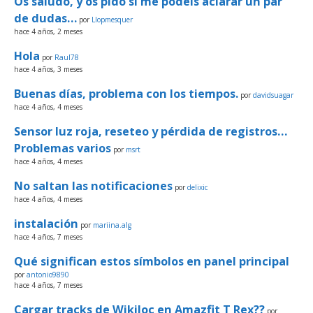
Os saludo, y os pido si me podéis aclarar un par
de dudas…
por
Llopmesquer
hace 4 años, 2 meses
Hola
por
Raul78
hace 4 años, 3 meses
Buenas días, problema con los tiempos.
por
davidsuagar
hace 4 años, 4 meses
Sensor luz roja, reseteo y pérdida de registros…
Problemas varios
por
msrt
hace 4 años, 4 meses
No saltan las notificaciones
por
delixic
hace 4 años, 4 meses
instalación
por
mariina.alg
hace 4 años, 7 meses
Qué significan estos símbolos en panel principal
por
antonio9890
hace 4 años, 7 meses
Cargar tracks de Wikiloc en Amazfit T Rex??
por