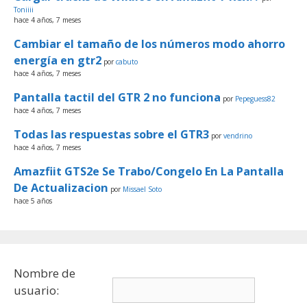
Toniiii
hace 4 años, 7 meses
Cambiar el tamaño de los números modo ahorro
energía en gtr2
por
cabuto
hace 4 años, 7 meses
Pantalla tactil del GTR 2 no funciona
por
Pepeguess82
hace 4 años, 7 meses
Todas las respuestas sobre el GTR3
por
vendrino
hace 4 años, 7 meses
Amazfiit GTS2e Se Trabo/Congelo En La Pantalla
De Actualizacion
por
Missael Soto
hace 5 años
Nombre de
usuario: