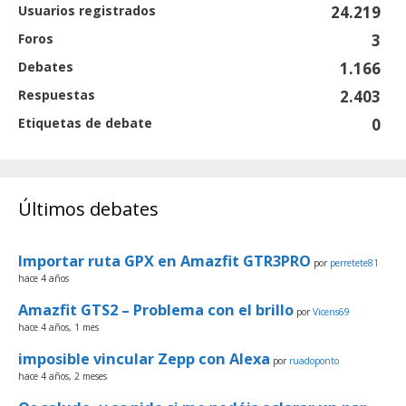
Usuarios registrados
24.219
Foros
3
Debates
1.166
Respuestas
2.403
Etiquetas de debate
0
Últimos debates
Importar ruta GPX en Amazfit GTR3PRO
por
perretete81
hace 4 años
Amazfit GTS2 – Problema con el brillo
por
Vicens69
hace 4 años, 1 mes
imposible vincular Zepp con Alexa
por
ruadoponto
hace 4 años, 2 meses