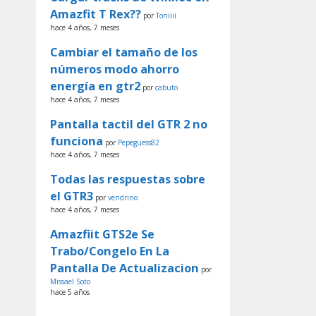
Amazfit T Rex??
por
Toniiii
hace 4 años, 7 meses
Cambiar el tamaño de los
números modo ahorro
energía en gtr2
por
cabuto
hace 4 años, 7 meses
Pantalla tactil del GTR 2 no
funciona
por
Pepeguess82
hace 4 años, 7 meses
Todas las respuestas sobre
el GTR3
por
vendrino
hace 4 años, 7 meses
Amazfiit GTS2e Se
Trabo/Congelo En La
Pantalla De Actualizacion
por
Missael Soto
hace 5 años