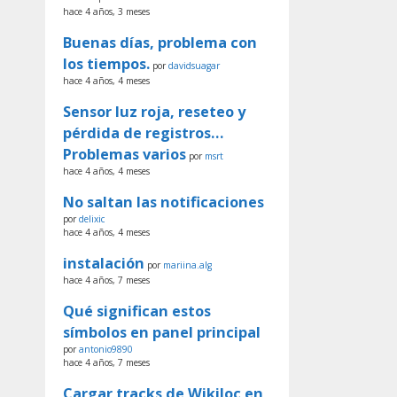
hace 4 años, 3 meses
Buenas días, problema con
los tiempos.
por
davidsuagar
hace 4 años, 4 meses
Sensor luz roja, reseteo y
pérdida de registros…
Problemas varios
por
msrt
hace 4 años, 4 meses
No saltan las notificaciones
por
delixic
hace 4 años, 4 meses
instalación
por
mariina.alg
hace 4 años, 7 meses
Qué significan estos
símbolos en panel principal
por
antonio9890
hace 4 años, 7 meses
Cargar tracks de Wikiloc en