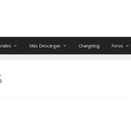
riales
Más Descargas
Changelog
Foros
S