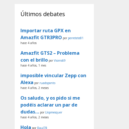
Últimos debates
Importar ruta GPX en
Amazfit GTR3PRO
por
perretete81
hace 4 años
Amazfit GTS2 – Problema
con el brillo
por
Vicens69
hace 4 años, 1 mes
imposible vincular Zepp con
Alexa
por
ruadoponto
hace 4 años, 2 meses
Os saludo, y os pido si me
podéis aclarar un par de
dudas…
por
Llopmesquer
hace 4 años, 2 meses
Hola
por
Raul78