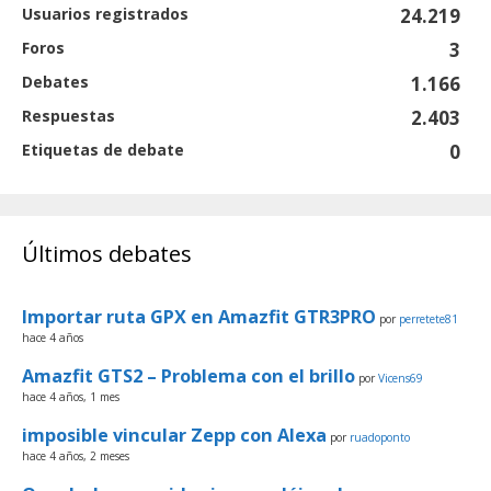
Usuarios registrados
24.219
Foros
3
Debates
1.166
Respuestas
2.403
Etiquetas de debate
0
Últimos debates
Importar ruta GPX en Amazfit GTR3PRO
por
perretete81
hace 4 años
Amazfit GTS2 – Problema con el brillo
por
Vicens69
hace 4 años, 1 mes
imposible vincular Zepp con Alexa
por
ruadoponto
hace 4 años, 2 meses