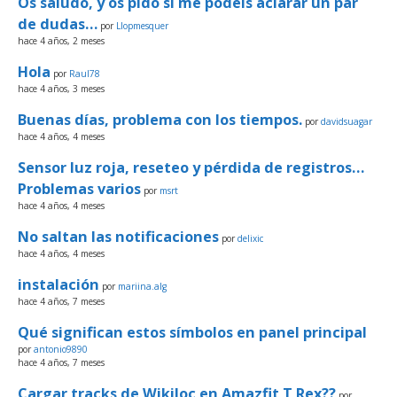
Os saludo, y os pido si me podéis aclarar un par
de dudas…
por
Llopmesquer
hace 4 años, 2 meses
Hola
por
Raul78
hace 4 años, 3 meses
Buenas días, problema con los tiempos.
por
davidsuagar
hace 4 años, 4 meses
Sensor luz roja, reseteo y pérdida de registros…
Problemas varios
por
msrt
hace 4 años, 4 meses
No saltan las notificaciones
por
delixic
hace 4 años, 4 meses
instalación
por
mariina.alg
hace 4 años, 7 meses
Qué significan estos símbolos en panel principal
por
antonio9890
hace 4 años, 7 meses
Cargar tracks de Wikiloc en Amazfit T Rex??
por