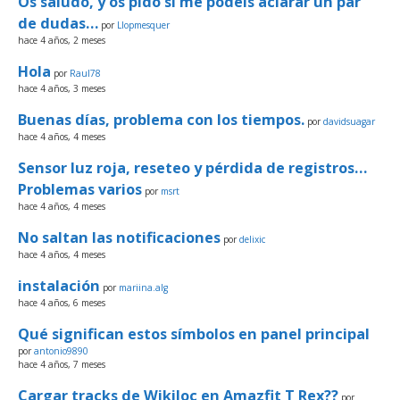
Os saludo, y os pido si me podéis aclarar un par
de dudas…
por
Llopmesquer
hace 4 años, 2 meses
Hola
por
Raul78
hace 4 años, 3 meses
Buenas días, problema con los tiempos.
por
davidsuagar
hace 4 años, 4 meses
Sensor luz roja, reseteo y pérdida de registros…
Problemas varios
por
msrt
hace 4 años, 4 meses
No saltan las notificaciones
por
delixic
hace 4 años, 4 meses
instalación
por
mariina.alg
hace 4 años, 6 meses
Qué significan estos símbolos en panel principal
por
antonio9890
hace 4 años, 7 meses
Cargar tracks de Wikiloc en Amazfit T Rex??
por