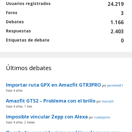
Usuarios registrados
24.219
Foros
3
Debates
1.166
Respuestas
2.403
Etiquetas de debate
0
Últimos debates
Importar ruta GPX en Amazfit GTR3PRO
por
perretete81
hace 4 años
Amazfit GTS2 – Problema con el brillo
por
Vicens69
hace 4 años, 1 mes
imposible vincular Zepp con Alexa
por
ruadoponto
hace 4 años, 2 meses