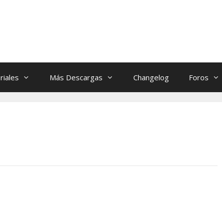
riales
Más Descargas
Changelog
Foros