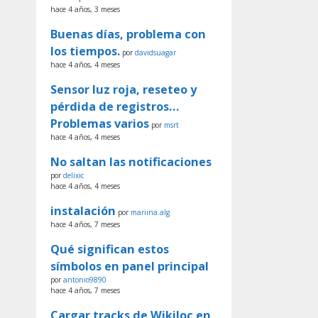
hace 4 años, 3 meses
Buenas días, problema con
los tiempos.
por
davidsuagar
hace 4 años, 4 meses
Sensor luz roja, reseteo y
pérdida de registros…
Problemas varios
por
msrt
hace 4 años, 4 meses
No saltan las notificaciones
por
delixic
hace 4 años, 4 meses
instalación
por
mariina.alg
hace 4 años, 7 meses
Qué significan estos
símbolos en panel principal
por
antonio9890
hace 4 años, 7 meses
Cargar tracks de Wikiloc en