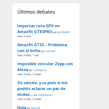
Últimos debates
Importar ruta GPX en
Amazfit GTR3PRO
por
perretete81
hace 4 años
Amazfit GTS2 – Problema
con el brillo
por
Vicens69
hace 4 años, 1 mes
imposible vincular Zepp con
Alexa
por
ruadoponto
hace 4 años, 2 meses
Os saludo, y os pido si me
podéis aclarar un par de
dudas…
por
Llopmesquer
hace 4 años, 2 meses
Hola
por
Raul78