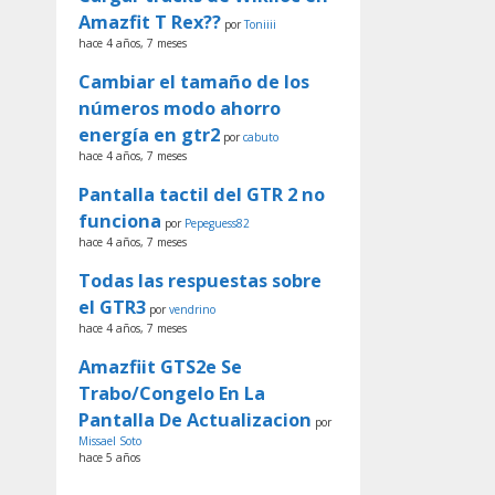
Amazfit T Rex??
por
Toniiii
hace 4 años, 7 meses
Cambiar el tamaño de los
números modo ahorro
energía en gtr2
por
cabuto
hace 4 años, 7 meses
Pantalla tactil del GTR 2 no
funciona
por
Pepeguess82
hace 4 años, 7 meses
Todas las respuestas sobre
el GTR3
por
vendrino
hace 4 años, 7 meses
Amazfiit GTS2e Se
Trabo/Congelo En La
Pantalla De Actualizacion
por
Missael Soto
hace 5 años