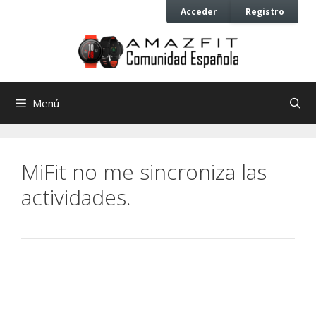
Saltar
Saltar
Acceder
Registro
al
al
contenido
contenido
Menú
MiFit no me sincroniza las
actividades.