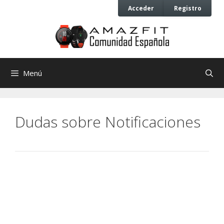
Saltar
Saltar
Acceder
Registro
al
al
contenido
contenido
Menú
Dudas sobre Notificaciones