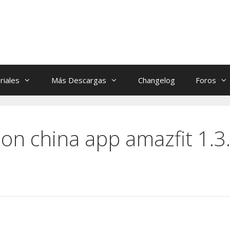
riales
Más Descargas
Changelog
Foros
ion china app amazfit 1.3