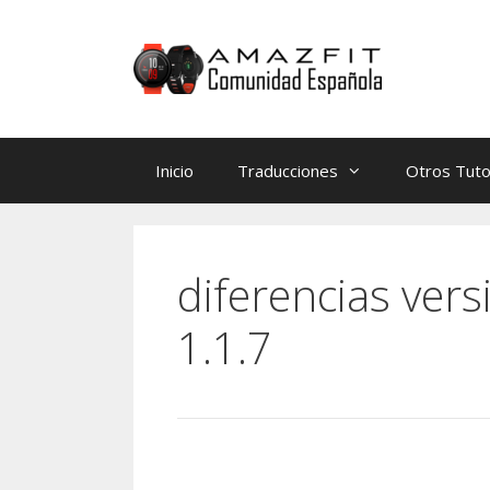
Saltar
Saltar
al
al
contenido
contenido
Inicio
Traducciones
Otros Tuto
diferencias vers
1.1.7