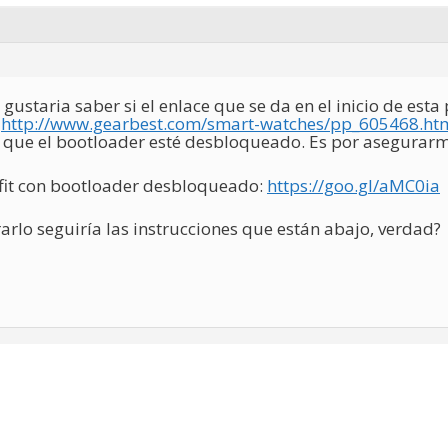
gustaria saber si el enlace que se da en el inicio de esta
:
http://www.gearbest.com/smart-watches/pp_605468.ht
que el bootloader esté desbloqueado. Es por asegurarme
it con bootloader desbloqueado:
https://goo.gl/aMC0ia
lo seguiría las instrucciones que están abajo, verdad?