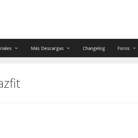
riales
Más Descargas
Changelog
Foros
zfit