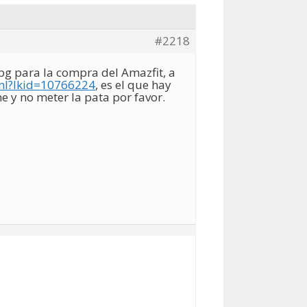
#2218
 pg para la compra del Amazfit, a
ml?lkid=10766224
, es el que hay
 y no meter la pata por favor.