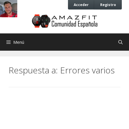
Saltar
Saltar
Acceder
Registro
al
al
contenido
contenido
Menú
Respuesta a: Errores varios