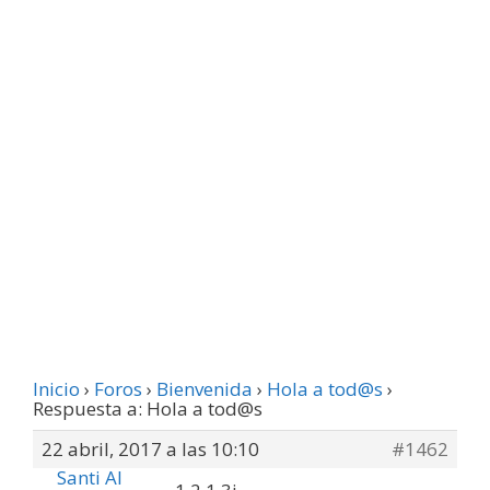
Inicio
›
Foros
›
Bienvenida
›
Hola a tod@s
›
Respuesta a: Hola a tod@s
22 abril, 2017 a las 10:10
#1462
Santi Al