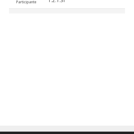
1.2.1.3i
Participante