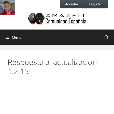
Saltar
Saltar
Acceder
Registro
al
al
contenido
contenido
Menú
Respuesta a: actualizacion
1.2.15