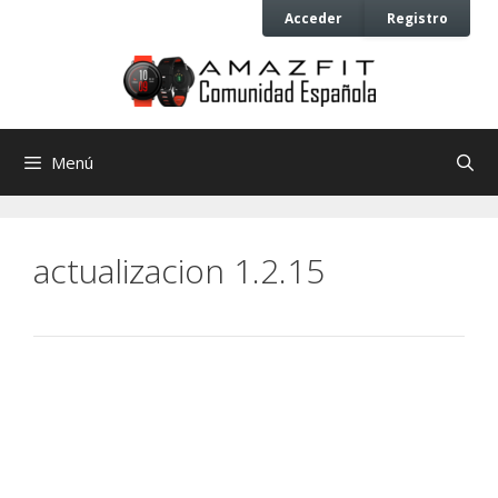
Saltar
Saltar
Acceder
Registro
al
al
contenido
contenido
Menú
actualizacion 1.2.15