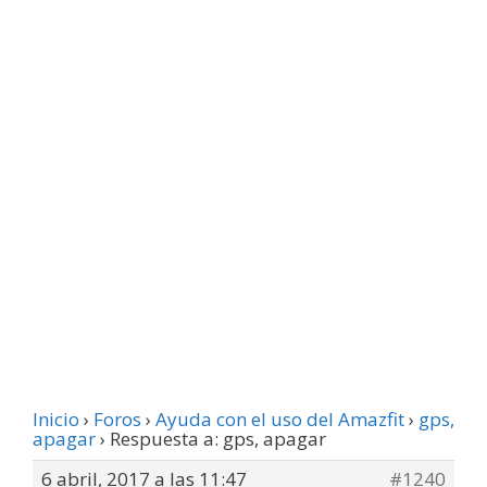
Inicio
›
Foros
›
Ayuda con el uso del Amazfit
›
gps,
apagar
›
Respuesta a: gps, apagar
6 abril, 2017 a las 11:47
#1240