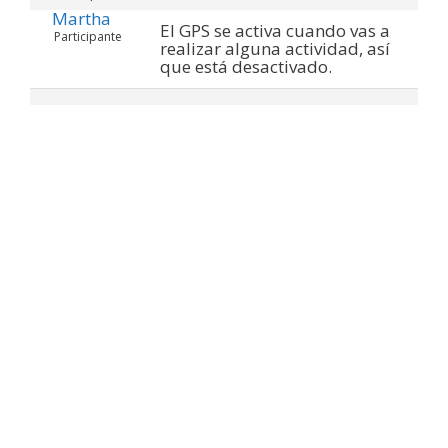
Martha
El GPS se activa cuando vas a
Participante
realizar alguna actividad, así
que está desactivado.