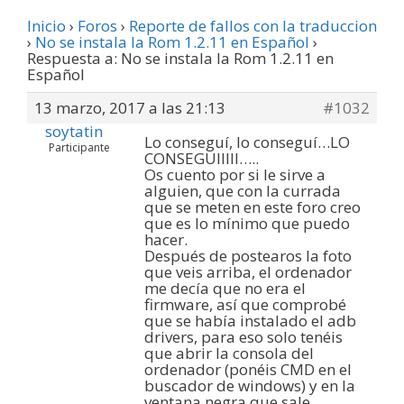
Inicio
›
Foros
›
Reporte de fallos con la traduccion
›
No se instala la Rom 1.2.11 en Español
›
Respuesta a: No se instala la Rom 1.2.11 en
Español
13 marzo, 2017 a las 21:13
#1032
soytatin
Lo conseguí, lo conseguí…LO
Participante
CONSEGUIIIII…..
Os cuento por si le sirve a
alguien, que con la currada
que se meten en este foro creo
que es lo mínimo que puedo
hacer.
Después de postearos la foto
que veis arriba, el ordenador
me decía que no era el
firmware, así que comprobé
que se había instalado el adb
drivers, para eso solo tenéis
que abrir la consola del
ordenador (ponéis CMD en el
buscador de windows) y en la
ventana negra que sale