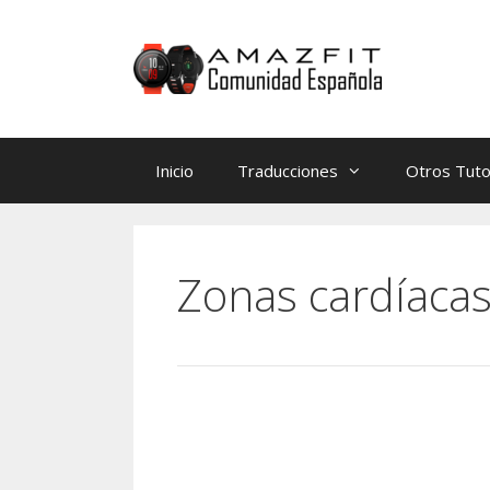
Saltar
Saltar
al
al
contenido
contenido
Inicio
Traducciones
Otros Tuto
Zonas cardíacas