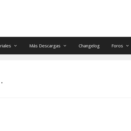
riales
Más Descargas
Changelog
Foros
.