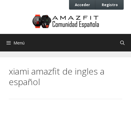
Saltar
Saltar
Acceder
Registro
al
al
contenido
contenido
Menú
xiami amazfit de ingles a
español