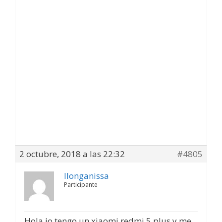
2 octubre, 2018 a las 22:32
#4805
llonganissa
Participante
Hola,jo tengo un xiaomi redmi 5 plus y me