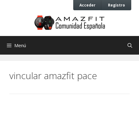
Saltar
Saltar
Acceder
Registro
al
al
contenido
contenido
Menú
vincular amazfit pace