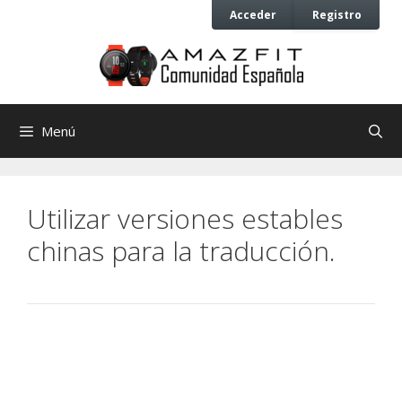
Saltar
Saltar
Acceder
Registro
al
al
contenido
contenido
Menú
Utilizar versiones estables
chinas para la traducción.