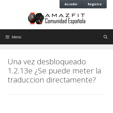
Saltar
Saltar
Acceder
Registro
al
al
contenido
contenido
Menú
Una vez desbloqueado
1.2.13e ¿Se puede meter la
traduccion directamente?