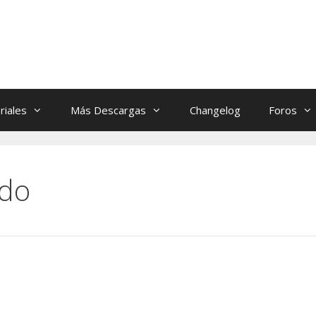
riales
Más Descargas
Changelog
Foros
ndo