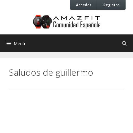
Saltar
Saltar
Acceder
Registro
al
al
contenido
contenido
Menú
Saludos de guillermo