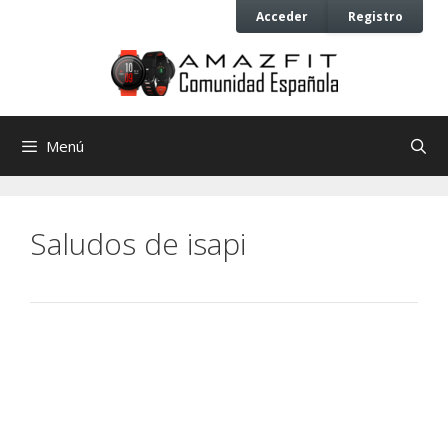
Saltar
Saltar
Acceder
Registro
al
al
contenido
contenido
Menú
Saludos de isapi