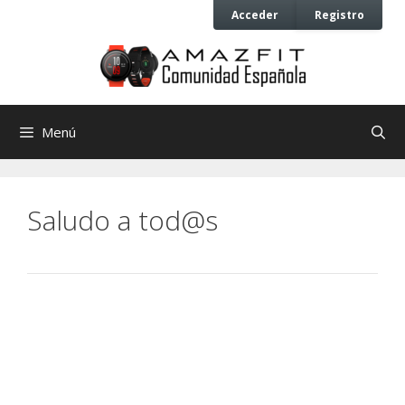
Saltar
Saltar
Acceder
Registro
al
al
contenido
contenido
Menú
Saludo a tod@s