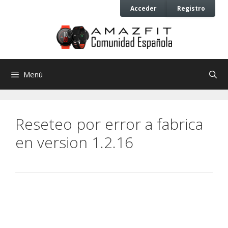
Saltar
Saltar
Acceder
Registro
al
al
contenido
contenido
Menú
Reseteo por error a fabrica
en version 1.2.16