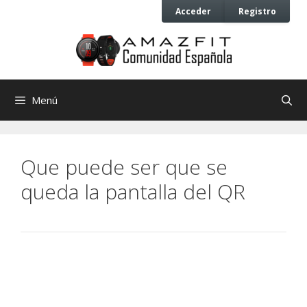
Saltar
Saltar
Acceder
Registro
al
al
contenido
contenido
Menú
Que puede ser que se
queda la pantalla del QR