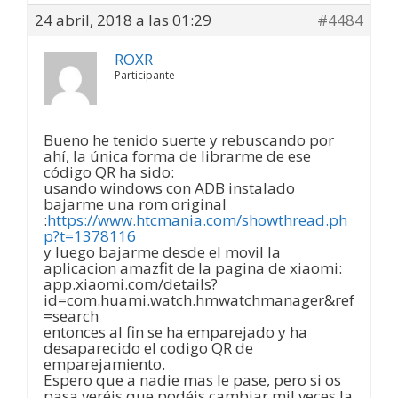
24 abril, 2018 a las 01:29
#4484
ROXR
Participante
Bueno he tenido suerte y rebuscando por
ahí, la única forma de librarme de ese
código QR ha sido:
usando windows con ADB instalado
bajarme una rom original
:
https://www.htcmania.com/showthread.ph
p?t=1378116
y luego bajarme desde el movil la
aplicacion amazfit de la pagina de xiaomi:
app.xiaomi.com/details?
id=com.huami.watch.hmwatchmanager&ref
=search
entonces al fin se ha emparejado y ha
desaparecido el codigo QR de
emparejamiento.
Espero que a nadie mas le pase, pero si os
pasa veréis que podéis cambiar mil veces la