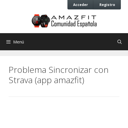
Saltar
Saltar
Acceder
Registro
al
al
contenido
contenido
Menú
Problema Sincronizar con
Strava (app amazfit)