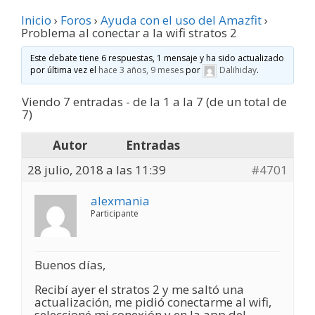
Inicio
›
Foros
›
Ayuda con el uso del Amazfit
›
Problema al conectar a la wifi stratos 2
Este debate tiene 6 respuestas, 1 mensaje y ha sido actualizado
por última vez el
hace 3 años, 9 meses
por
Dalihiday
.
Viendo 7 entradas - de la 1 a la 7 (de un total de
7)
Autor
Entradas
28 julio, 2018 a las 11:39
#4701
alexmania
Participante
Buenos días,
Recibí ayer el stratos 2 y me saltó una
actualización, me pidió conectarme al wifi,
seleccioné mi conexión y en la app del