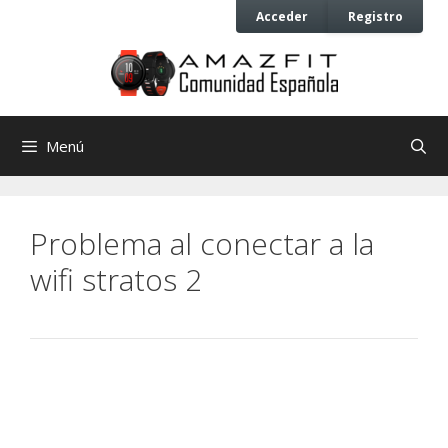
Saltar
Saltar
Acceder
Registro
al
al
contenido
contenido
Menú
Problema al conectar a la
wifi stratos 2