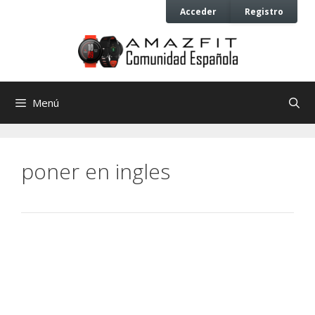
Saltar
Saltar
Acceder
Registro
al
al
contenido
contenido
Menú
poner en ingles