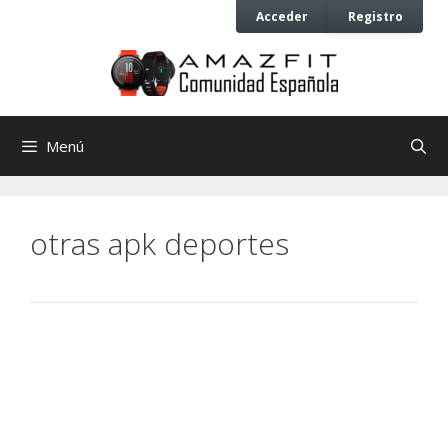
Saltar
Saltar
Acceder
Registro
al
al
contenido
contenido
Menú
otras apk deportes