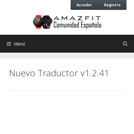
Saltar
Saltar
Acceder
Registro
al
al
contenido
contenido
Menú
Nuevo Traductor v1.2.41