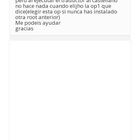
pero al ejecutar el traductor al castellano
no hace nada cuando elijho la op1 que
dice(elegir esta op si nunca has instalado
otra root anterior)
Me podeis ayudar
gracias