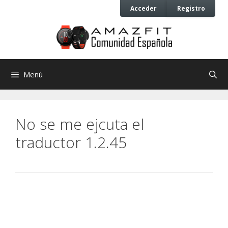
Saltar
Saltar
Acceder
Registro
al
al
contenido
contenido
Menú
No se me ejcuta el
traductor 1.2.45