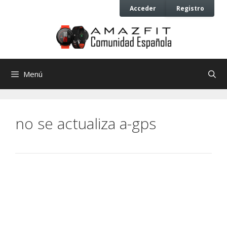
Saltar
Saltar
Acceder
Registro
al
al
contenido
contenido
Menú
no se actualiza a-gps