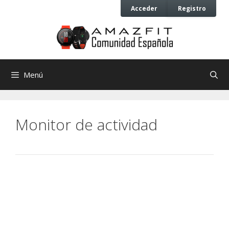
Saltar
Saltar
Acceder
Registro
al
al
contenido
contenido
Menú
Monitor de actividad