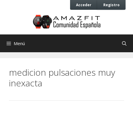
Saltar
Saltar
Acceder
Registro
al
al
contenido
contenido
Menú
medicion pulsaciones muy
inexacta