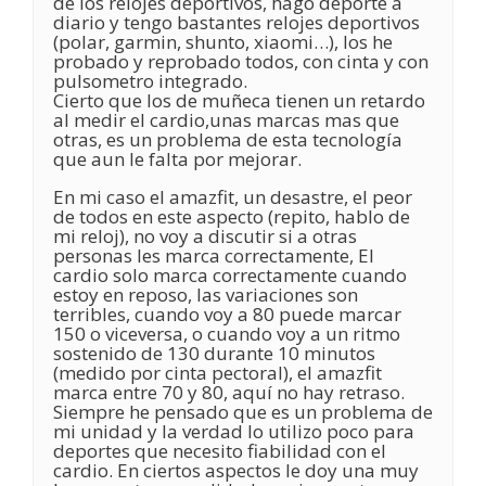
de los relojes deportivos, hago deporte a
diario y tengo bastantes relojes deportivos
(polar, garmin, shunto, xiaomi…), los he
probado y reprobado todos, con cinta y con
pulsometro integrado.
Cierto que los de muñeca tienen un retardo
al medir el cardio,unas marcas mas que
otras, es un problema de esta tecnología
que aun le falta por mejorar.
En mi caso el amazfit, un desastre, el peor
de todos en este aspecto (repito, hablo de
mi reloj), no voy a discutir si a otras
personas les marca correctamente, El
cardio solo marca correctamente cuando
estoy en reposo, las variaciones son
terribles, cuando voy a 80 puede marcar
150 o viceversa, o cuando voy a un ritmo
sostenido de 130 durante 10 minutos
(medido por cinta pectoral), el amazfit
marca entre 70 y 80, aquí no hay retraso.
Siempre he pensado que es un problema de
mi unidad y la verdad lo utilizo poco para
deportes que necesito fiabilidad con el
cardio. En ciertos aspectos le doy una muy