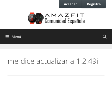
Saltar
Saltar
Acceder
Registro
al
al
contenido
contenido
Menú
me dice actualizar a 1.2.49i