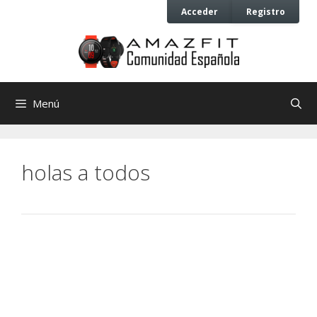
Saltar
Saltar
Acceder
Registro
al
al
contenido
contenido
Menú
holas a todos